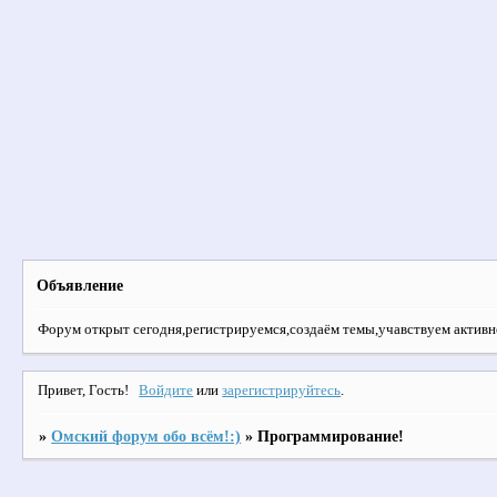
Объявление
Форум открыт сегодня,регистрируемся,создаём темы,учавствуем активно
Привет, Гость!
Войдите
или
зарегистрируйтесь
.
»
Омский форум обо всём!:)
»
Программирование!