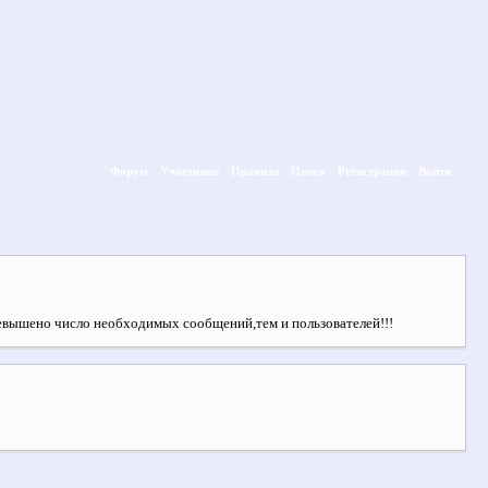
Форум
Участники
Правила
Поиск
Регистрация
Войти
ревышено число необходимых сообщений,тем и пользователей!!!